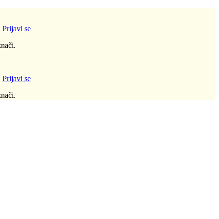
!
Prijavi se
nači.
!
Prijavi se
nači.