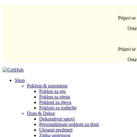
Prijavi s
Osta
Prijavi s
Osta
Shop
Pokloni & uspomene
Poklon za nju
Poklon za njega
Pokloni za djecu
Pokloni za roditelje
Dom & Dekor
Dekorativni satovi
Personalizirani pokloni za dom
Ukrasni predmeti
Zidna umjetnost