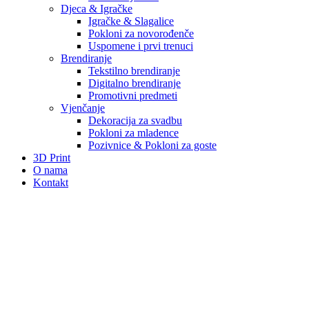
Djeca & Igračke
Igračke & Slagalice
Pokloni za novorođenče
Uspomene i prvi trenuci
Brendiranje
Tekstilno brendiranje
Digitalno brendiranje
Promotivni predmeti
Vjenčanje
Dekoracija za svadbu
Pokloni za mladence
Pozivnice & Pokloni za goste
3D Print
O nama
Kontakt