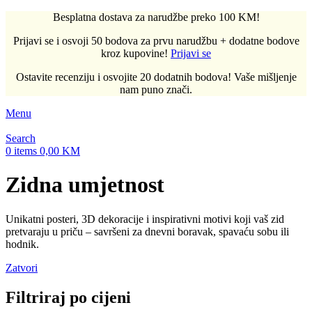
Besplatna dostava za narudžbe preko 100 KM!
Prijavi se i osvoji 50 bodova za prvu narudžbu + dodatne bodove
kroz kupovine!
Prijavi se
Ostavite recenziju i osvojite 20 dodatnih bodova! Vaše mišljenje
nam puno znači.
Menu
Search
0
items
0,00
KM
Zidna umjetnost
Unikatni posteri, 3D dekoracije i inspirativni motivi koji vaš zid
pretvaraju u priču – savršeni za dnevni boravak, spavaću sobu ili
hodnik.
Zatvori
Filtriraj po cijeni