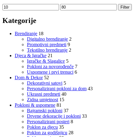
Minimalna
Maksimalna
Filter
cijena
cijena
Kategorije
Brendiranje
18
Digitalno brendiranje
2
Promotivni predmeti
9
Tekstilno brendiranje
2
Djeca & Igračke
21
Igračke & Slagalice
5
Pokloni za novorođenče
7
Uspomene i prvi trenuci
6
Dom & Dekor
52
Dekorativni satovi
5
Personalizirani pokloni za dom
43
Ukrasni predmeti
40
Zidna umjetnost
15
Pokloni & uspomene
81
Bajramski pokloni
37
Drvene dekoracije i pokloni
33
Personalizirani posteri
8
Poklon za djecu
35
Poklon za godišnjicu
28