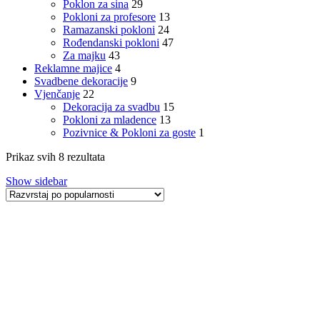
Poklon za sina
29
Pokloni za profesore
13
Ramazanski pokloni
24
Rođendanski pokloni
47
Za majku
43
Reklamne majice
4
Svadbene dekoracije
9
Vjenčanje
22
Dekoracija za svadbu
15
Pokloni za mladence
13
Pozivnice & Pokloni za goste
1
Sorted
Prikaz svih 8 rezultata
by
Show sidebar
popularity