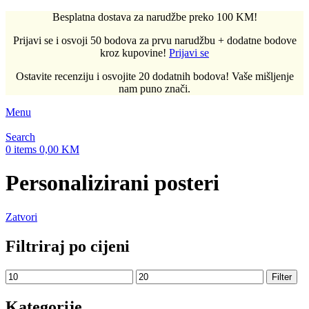
Besplatna dostava za narudžbe preko 100 KM!
Prijavi se i osvoji 50 bodova za prvu narudžbu + dodatne bodove
kroz kupovine!
Prijavi se
Ostavite recenziju i osvojite 20 dodatnih bodova! Vaše mišljenje
nam puno znači.
Menu
Search
0
items
0,00
KM
Personalizirani posteri
Zatvori
Filtriraj po cijeni
Minimalna
Maksimalna
Filter
cijena
cijena
Kategorije