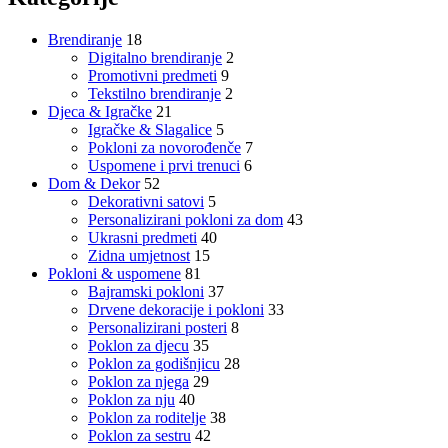
Brendiranje
18
Digitalno brendiranje
2
Promotivni predmeti
9
Tekstilno brendiranje
2
Djeca & Igračke
21
Igračke & Slagalice
5
Pokloni za novorođenče
7
Uspomene i prvi trenuci
6
Dom & Dekor
52
Dekorativni satovi
5
Personalizirani pokloni za dom
43
Ukrasni predmeti
40
Zidna umjetnost
15
Pokloni & uspomene
81
Bajramski pokloni
37
Drvene dekoracije i pokloni
33
Personalizirani posteri
8
Poklon za djecu
35
Poklon za godišnjicu
28
Poklon za njega
29
Poklon za nju
40
Poklon za roditelje
38
Poklon za sestru
42