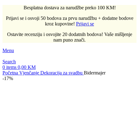
Besplatna dostava za narudžbe preko 100 KM!
Prijavi se i osvoji 50 bodova za prvu narudžbu + dodatne bodove
kroz kupovine!
Prijavi se
Ostavite recenziju i osvojite 20 dodatnih bodova! Vaše mišljenje
nam puno znači.
Menu
Search
0
items
0,00
KM
Početna
Vjenčanje
Dekoracija za svadbu
Bidermajer
-17%