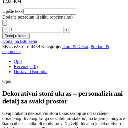
12,00
KM
Upište tekst
Dodajte pozadinu ili sliku (opcionalno)
Drveni
ukrsi
Dodaj u korpu
količina
Dodaj na listu želja
SKU:
e23b11d5f489
Kategorije:
Dom & Dekor
,
Pokloni &
uspomene
Opis
Recenzije (0)
Dostava i isporuka
Opis
Dekorativni stoni ukras – personalizirani
detalj za svaki prostor
Ovaj unikatni dekorativni stoni ukras sastoji se od savršeno
obrađenog drvenog kruga sa stabilnim stalkom, na kojem je moguće
štampati tekst, sliku ili motiv po vašoj želji. Idealno je dekorativno