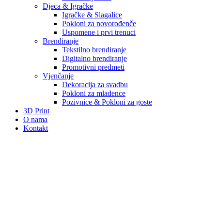
Djeca & Igračke
Igračke & Slagalice
Pokloni za novorođenče
Uspomene i prvi trenuci
Brendiranje
Tekstilno brendiranje
Digitalno brendiranje
Promotivni predmeti
Vjenčanje
Dekoracija za svadbu
Pokloni za mladence
Pozivnice & Pokloni za goste
3D Print
O nama
Kontakt