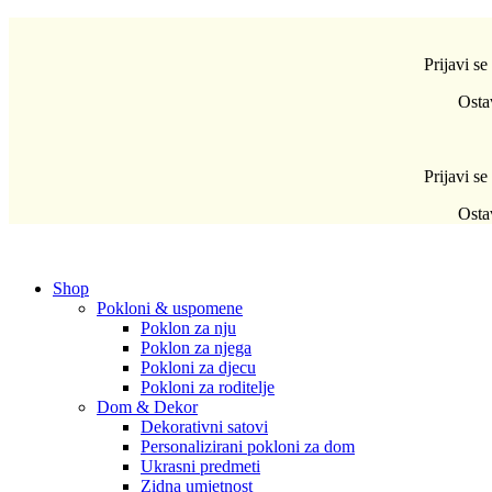
Prijavi s
Osta
Prijavi s
Osta
Shop
Pokloni & uspomene
Poklon za nju
Poklon za njega
Pokloni za djecu
Pokloni za roditelje
Dom & Dekor
Dekorativni satovi
Personalizirani pokloni za dom
Ukrasni predmeti
Zidna umjetnost