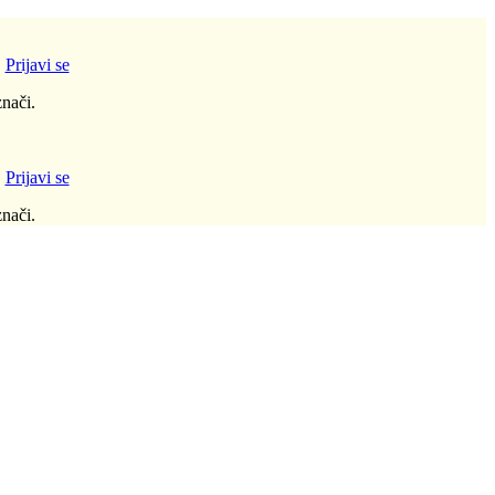
!
Prijavi se
nači.
!
Prijavi se
nači.