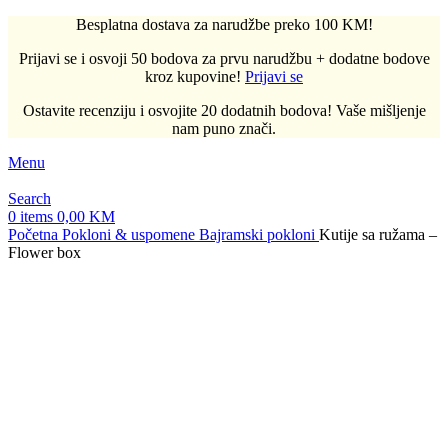
Besplatna dostava za narudžbe preko 100 KM!
Prijavi se i osvoji 50 bodova za prvu narudžbu + dodatne bodove
kroz kupovine!
Prijavi se
Ostavite recenziju i osvojite 20 dodatnih bodova! Vaše mišljenje
nam puno znači.
Menu
Search
0
items
0,00
KM
Početna
Pokloni & uspomene
Bajramski pokloni
Kutije sa ružama –
Flower box