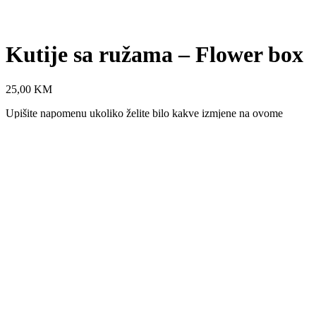
Kutije sa ružama – Flower box
25,00
KM
Upišite napomenu ukoliko želite bilo kakve izmjene na ovome
proizvodu
Kutije
sa
Dodaj u korpu
ružama
Dodaj na listu želja
-
SKU:
166f62b448b4
Kategorija:
Pokloni & uspomene
Flower
box
Opis
količina
Recenzije (0)
Dostava i isporuka
Opis
Flower box sa satenskim ružama –
savršen poklon za posebne trenutke