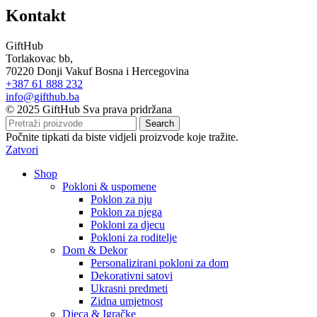
Kontakt
GiftHub
Torlakovac bb,
70220 Donji Vakuf Bosna i Hercegovina
+387 61 888 232
info@gifthub.ba
© 2025 GiftHub Sva prava pridržana
Search
Počnite tipkati da biste vidjeli proizvode koje tražite.
Zatvori
Shop
Pokloni & uspomene
Poklon za nju
Poklon za njega
Pokloni za djecu
Pokloni za roditelje
Dom & Dekor
Personalizirani pokloni za dom
Dekorativni satovi
Ukrasni predmeti
Zidna umjetnost
Djeca & Igračke