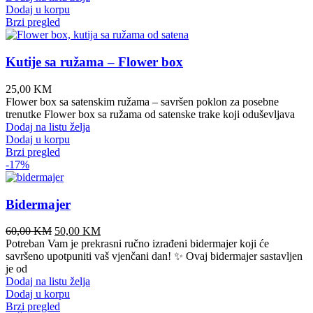
Dodaj u korpu
Brzi pregled
Kutije sa ružama – Flower box
25,00
KM
Flower box sa satenskim ružama – savršen poklon za posebne
trenutke Flower box sa ružama od satenske trake koji oduševljava
Dodaj na listu želja
Dodaj u korpu
Brzi pregled
-17%
Bidermajer
Original
Current
60,00
KM
50,00
KM
price
price
Potreban Vam je prekrasni ručno izrađeni bidermajer koji će
was:
is:
savršeno upotpuniti vaš vjenčani dan! ✨ Ovaj bidermajer sastavljen
60,00 KM.
50,00 KM.
je od
Dodaj na listu želja
Dodaj u korpu
Brzi pregled