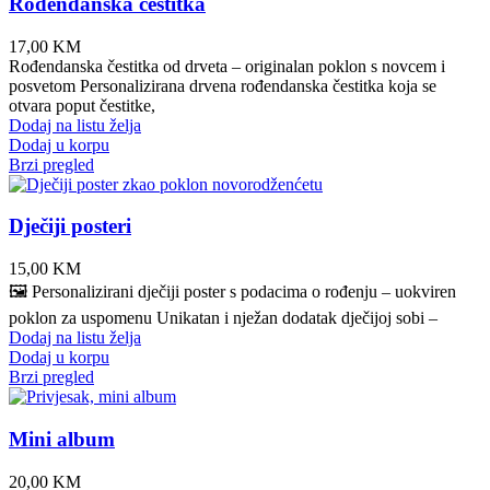
Rođendanska čestitka
17,00
KM
Rođendanska čestitka od drveta – originalan poklon s novcem i
posvetom Personalizirana drvena rođendanska čestitka koja se
otvara poput čestitke,
Dodaj na listu želja
Dodaj u korpu
Brzi pregled
Dječiji posteri
15,00
KM
🖼️ Personalizirani dječiji poster s podacima o rođenju – uokviren
poklon za uspomenu Unikatan i nježan dodatak dječijoj sobi –
Dodaj na listu želja
Dodaj u korpu
Brzi pregled
Mini album
20,00
KM