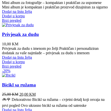
Mini album za fotografije – kompaktan i praktičan za uspomene
Mini album je kompaktan i praktičan proizvod dizajniran za sigurno
Dodaj na listu želja
Dodaj u korpu
Brzi pregled
Privjesak za dudu
10,00
KM
Privjesak za dudu s imenom po želji Praktičan i personaliziran
dodatak za vaše najmlađe – privjesak za dudu s imenom
Dodaj na listu želja
Dodaj u korpu
Brzi pregled
-20%
Bicikl sa ružama
Original
Current
25,00
KM
20,00
KM
price
price
🚲🌹 Dekorativno Bicikl sa ružama – cvjetni detalj koji osvaja na
was:
is:
prvi pogled Ovo ukrasno bicikl sa ružama od satenske
25,00 KM.
20,00 KM.
Dodaj na listu želja