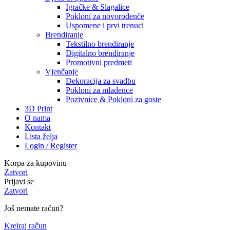
Igračke & Slagalice
Pokloni za novorođenče
Uspomene i prvi trenuci
Brendiranje
Tekstilno brendiranje
Digitalno brendiranje
Promotivni predmeti
Vjenčanje
Dekoracija za svadbu
Pokloni za mladence
Pozivnice & Pokloni za goste
3D Print
O nama
Kontakt
Lista želja
Login / Register
Korpa za kupovinu
Zatvori
Prijavi se
Zatvori
Još nemate račun?
Kreiraj račun