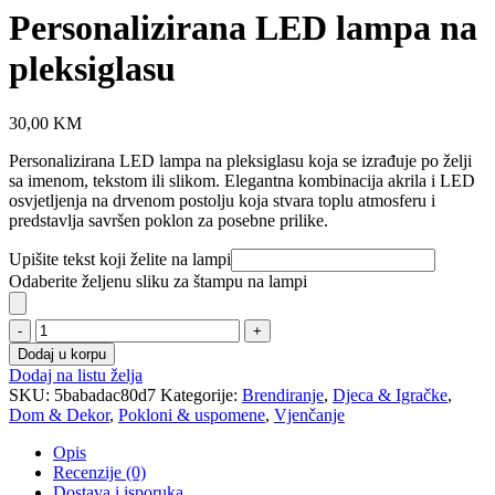
Personalizirana LED lampa na
pleksiglasu
30,00
KM
Personalizirana LED lampa na pleksiglasu koja se izrađuje po želji
sa imenom, tekstom ili slikom. Elegantna kombinacija akrila i LED
osvjetljenja na drvenom postolju koja stvara toplu atmosferu i
predstavlja savršen poklon za posebne prilike.
Upišite tekst koji želite na lampi
Odaberite željenu sliku za štampu na lampi
Personalizirana
LED
Dodaj u korpu
lampa
Dodaj na listu želja
na
SKU:
5babadac80d7
Kategorije:
Brendiranje
,
Djeca & Igračke
,
pleksiglasu
Dom & Dekor
,
Pokloni & uspomene
,
Vjenčanje
količina
Opis
Recenzije (0)
Dostava i isporuka