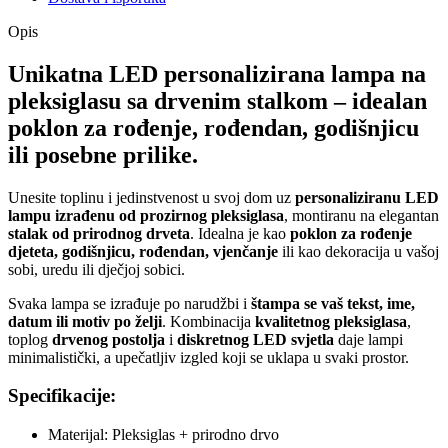
Opis
Unikatna LED personalizirana lampa na
pleksiglasu sa drvenim stalkom – idealan
poklon za rođenje, rođendan, godišnjicu
ili posebne prilike.
Unesite toplinu i jedinstvenost u svoj dom uz
personaliziranu LED
lampu izrađenu od prozirnog pleksiglasa
, montiranu na elegantan
stalak od prirodnog drveta
. Idealna je kao
poklon za rođenje
djeteta, godišnjicu, rođendan, vjenčanje
ili kao dekoracija u vašoj
sobi, uredu ili dječjoj sobici.
Svaka lampa se izrađuje po narudžbi i
štampa se vaš tekst, ime,
datum ili motiv po želji
. Kombinacija
kvalitetnog pleksiglasa
,
toplog
drvenog postolja
i
diskretnog LED svjetla
daje lampi
minimalistički, a upečatljiv izgled koji se uklapa u svaki prostor.
Specifikacije:
Materijal: Pleksiglas + prirodno drvo