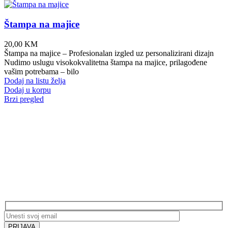
Štampa na majice
20,00
KM
Štampa na majice – Profesionalan izgled uz personalizirani dizajn
Nudimo uslugu visokokvalitetna štampa na majice, prilagođene
vašim potrebama – bilo
Dodaj na listu želja
Dodaj u korpu
Brzi pregled
Prijavite se na naš newsletter i budite uvijek u
toku! Budite prvi koji će saznati za najnovije
poklone, ekskluzivne akcije i posebne ponude
samo za naše pretplatnike.