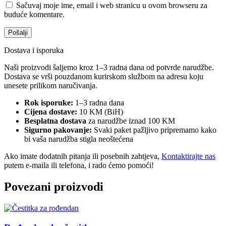
Sačuvaj moje ime, email i web stranicu u ovom browseru za
buduće komentare.
Dostava i isporuka
Naši proizvodi šaljemo kroz 1–3 radna dana od potvrde narudžbe.
Dostava se vrši pouzdanom kurirskom službom na adresu koju
unesete prilikom naručivanja.
Rok isporuke:
1–3 radna dana
Cijena dostave:
10 KM (BiH)
Besplatna dostava
za narudžbe iznad 100 KM
Sigurno pakovanje:
Svaki paket pažljivo pripremamo kako
bi vaša narudžba stigla neoštećena
Ako imate dodatnih pitanja ili posebnih zahtjeva,
Kontaktirajte nas
putem e-maila ili telefona, i rado ćemo pomoći!
Povezani proizvodi